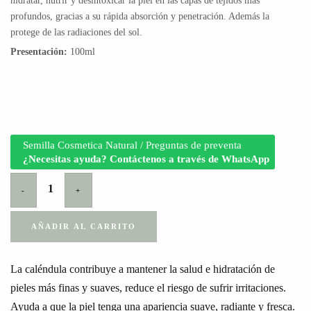
hidratar, nutrir y desintoxicar la piel en las capas de tejidos más
profundos, gracias a su rápida absorción y penetración. Además la
protege de las radiaciones del sol.
Presentación:
100ml
Semilla Cosmetica Natural / Preguntas de preventa
¿Necesitas ayuda? Contáctenos a través de WhatsApp
-
+
AÑADIR AL CARRITO
La caléndula contribuye a mantener la salud e hidratación de
pieles más finas y suaves, reduce el riesgo de sufrir irritaciones.
Ayuda a que la piel tenga una apariencia suave, radiante y fresca.